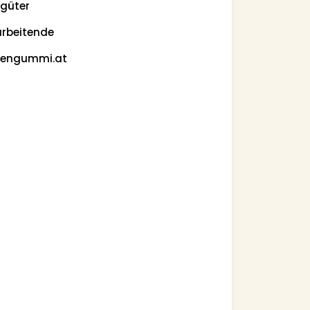
güter
arbeitende
pengummi.at