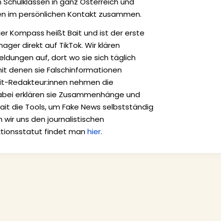
 Schulklassen in ganz Österreich und
nnen im persönlichen Kontakt zusammen.
aler Kompass heißt Bait und ist der erste
ger direkt auf TikTok. Wir klären
dungen auf, dort wo sie sich täglich
it denen sie Falschinformationen
it-Redakteur:innen nehmen die
Dabei erklären sie Zusammenhänge und
Bait die Tools, um Fake News selbstständig
n wir uns den journalistischen
aktionsstatut findet man
hier
.