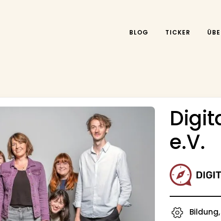
BLOG
TICKER
ÜBE
Digi
e.V.
Bildung,