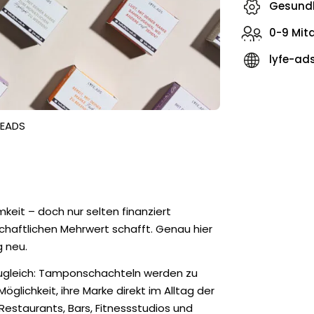
Gesundh
0-9 Mit
lyfe-ad
FEADS
mkeit – doch nur selten finanziert
haftlichen Mehrwert schafft. Genau hier
 neu.
 zugleich: Tamponschachteln werden zu
lichkeit, ihre Marke direkt im Alltag der
estaurants, Bars, Fitnessstudios und