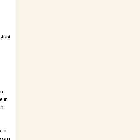
 Juni
en
e in
an
ken.
rb am