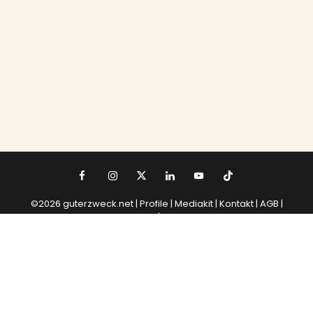
©2026 guterzweck.net |
Profile |
Mediakit
|
Kontakt
|
AGB
|
Datenschutz
|
Impressum